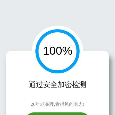
通过安全加密检测
20年老品牌,看得见的实力!